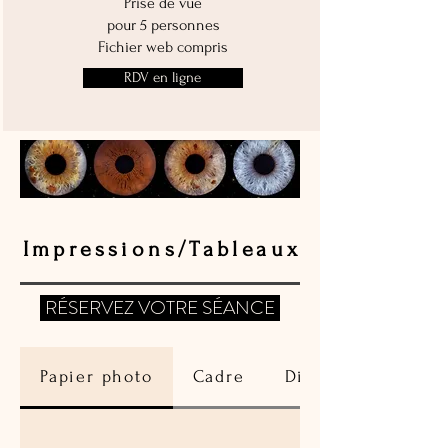
Prise de vue
pour 5 personnes
Fichier w
eb compris
RDV en ligne
Impressions/Tableaux
RÉSERVEZ VOTRE SÉANCE
Papier photo
Cadre
Dibond/Aliminiu