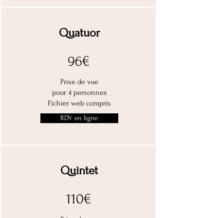
Quatuor
96€
Prise de vue
pour 4 personnes
Fichier w
eb compris
RDV en ligne
Quintet
110€